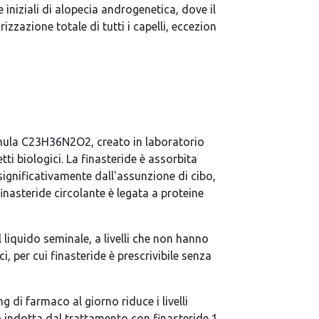
iniziali di alopecia androgenetica, dove il
zazione totale di tutti i capelli, eccezion
formula C23H36N2O2, creato in laboratorio
tti biologici. La finasteride è assorbita
ignificativamente dall'assunzione di cibo,
nasteride circolante è legata a proteine
 liquido seminale, a livelli che non hanno
, per cui finasteride è prescrivibile senza
g di farmaco al giorno riduce i livelli
co indotta dal trattamento con finasteride 1