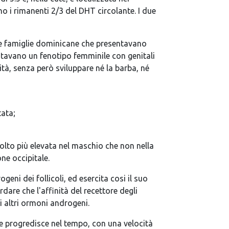
evono i rimanenti 2/3 del DHT circolante. I due
lcune famiglie dominicane che presentavano
esentavano un fenotipo femminile con genitali
tà, senza però sviluppare né la barba, né
tata;
molto più elevata nel maschio che non nella
ne occipitale.
ogeni dei follicoli, ed esercita cosi il suo
rdare che l'affinità del recettore degli
li altri ormoni androgeni.
che progredisce nel tempo, con una velocità