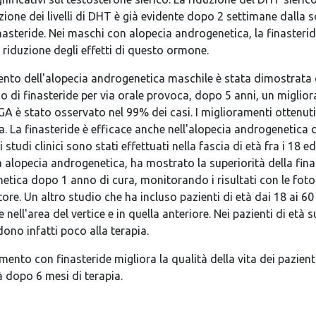
one dei livelli di DHT è già evidente dopo 2 settimane dalla so
steride. Nei maschi con alopecia androgenetica, la finasteride,
a riduzione degli effetti di questo ormone.
amento dell'alopecia androgenetica maschile è stata dimostrata
o di finasteride per via orale provoca, dopo 5 anni, un miglior
'AGA è stato osservato nel 99% dei casi. I miglioramenti otten
. La finasteride è efficace anche nell'alopecia androgenetica d
 studi clinici sono stati effettuati nella fascia di età fra i 18
da alopecia androgenetica, ha mostrato la superiorità della fina
etica dopo 1 anno di cura, monitorando i risultati con le fotog
tore. Un altro studio che ha incluso pazienti di età dai 18 ai 6
l'area del vertice e in quella anteriore. Nei pazienti di età su
ono infatti poco alla terapia.
ento con finasteride migliora la qualità della vita dei pazienti
à dopo 6 mesi di terapia.