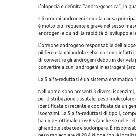
L'alopecia è definita "andro-genetica", in q
Gli ormoni androgeni sono la causa principal
è molto più frequente e grave nel sesso maschi
androgeni e quindi la rapidità di sviluppo e l
L'ormone androgeno responsabile dell'alopecia
pilifero e la ghiandola sebacea sono infatti
di convertire gli androgeni deboli in derivat
convertire alcuni androgeni in estrogeni (aro
La 5 alfa-reduttasi è un sistema enzimatico 
Nell'uomo sono presenti 3 diversi isoenzimi, la 
per distribuzione tissutale, peso molecolare e 
identificata di recente e codificata da un g
isoenzimi. La 5 alfa-reduttasi di tipo I, com
ha un pH ottimale di 6-8.5 (anche se nelle cel
ghiandole sebacee e sudoripare. È responsabi
peso molecolare di 28.4 kilodalton, è localizz