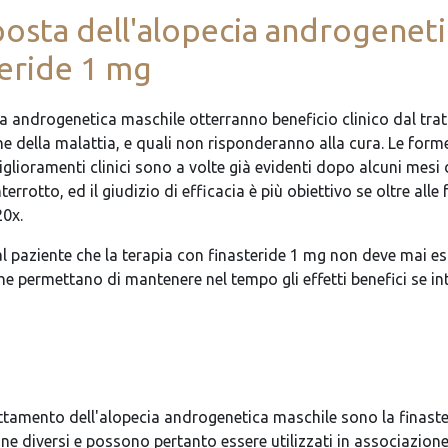
sposta dell'alopecia androgeneti
teride 1 mg
ia androgenetica maschile otterranno beneficio clinico dal tra
e della malattia, e quali non risponderanno alla cura. Le forme
glioramenti clinici sono a volte già evidenti dopo alcuni mesi d
rrotto, ed il giudizio di efficacia è più obiettivo se oltre all
0x.
al paziente che la terapia con finasteride 1 mg non deve mai e
e permettano di mantenere nel tempo gli effetti benefici se int
trattamento dell'alopecia androgenetica maschile sono la finast
e diversi e possono pertanto essere utilizzati in associazione 