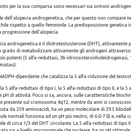
uanto per la sua comparsa sono necessari sia ormoni androgeni
e dell'alopecia androgenetica, che per questo non compare nei
le rispetto a quello femminile. La predisposizione genetica infl
a progressione dell'alopecia.
 androgenetica è il diidrotestosterone (DHT), attivamente prodo
 in grado di metabolizzare attivamente gli androgeni attravers
i più potenti (5 alfa-reduttasi, 3b-idrossisteroidodeidrogenasi
matasi).
NADPH-dipendente che catalizza la 5 alfa-riduzione del testos
5 alfa-reduttasi di tipo I, la 5 alfa-reduttasi di tipo II, e la 5 
pH di attività. Poco si sa, ancora, sulle caratteristiche biochimi
ene presente sul cromosoma 4q12, mentre da anni si conoscono l
posta da 259 aminoacidi, ha un peso molecolare di 29.5 kilodalt
lule normali funziona ad un pH più neutro, di 6.0-7.0) e, nella cu
le di circa 1/3 del DHT circolante. La 5 alfa-reduttasi di tipo
ata sia a livello microsomiale che nucleare, ha un pH ottimale di