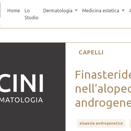
Home
Lo
Dermatologia
Medicina estetica
Studio
CAPELLI
Finasterid
nell’alope
androgene
alopecia androgenetica