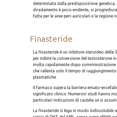
determinata dalla predisposizione genetica, e
diradamento è poco evidente, si progredisce 
fatta per le aree peri-auricolari e la regione n
Finasteride
La finasteride è un inibitore steroideo della
per inibire la conversione del testosterone in 
molto rapidamente dopo somministrazione oral
che rallenta solo il tempo di raggiungimento
plasmatiche.
Il farmaco supera la barriera emato-encefalic
significato clinico. Numerosi studi hanno mos
particolari indicazioni di cautela se si assu
La finasteride si lega in modo indissolubile al
sierici di DHT del 68%, senza avere effetti si