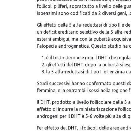
follicoli piliferi, soprattutto a livello delle g
isoenzimi sono codificati da 2 diversi geni,
Gli effetti della 5 alfa-reduttasi di tipo II 
un deficit ereditario selettivo della 5 alfa-r
esterni ambigui, ma con la pubertà acquisivan
l'alopecia androgenetica. Questo studio ha 
è il testosterone e non il DHT che regola
gli effetti del DHT dopo la pubertà si espl
la 5 alfa-reduttasi di tipo II è l'enzima 
Studi successivi hanno confermato questi dati
femmina, e in entrambi i sessi nella regione f
Il DHT, prodotto a livello follicolare dalla 5 a
effetto di indurre la miniaturizzazione follic
androgeni per il DHT è 5-6 volte più alta di qu
Per effetto del DHT, i follicoli delle aree a