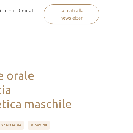
Articoli
Contatti
Iscriviti alla
newsletter
e orale
cia
tica maschile
finasteride
minoxidil