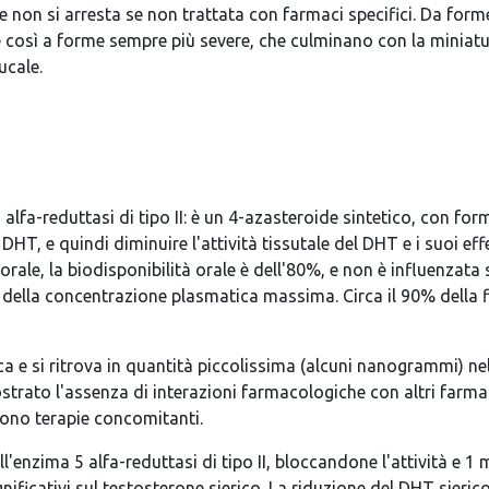
 non si arresta se non trattata con farmaci specifici. Da forme 
così a forme sempre più severe, che culminano con la miniaturiz
ucale.
 5 alfa-reduttasi di tipo II: è un 4-azasteroide sintetico, con 
DHT, e quindi diminuire l'attività tissutale del DHT e i suoi effe
e, la biodisponibilità orale è dell'80%, e non è influenzata s
 della concentrazione plasmatica massima. Circa il 90% della fi
a e si ritrova in quantità piccolissima (alcuni nanogrammi) nel
trato l'assenza di interazioni farmacologiche con altri farmaci
mono terapie concomitanti.
l'enzima 5 alfa-reduttasi di tipo II, bloccandone l'attività e 1 m
gnificativi sul testosterone sierico. La riduzione del DHT sieri