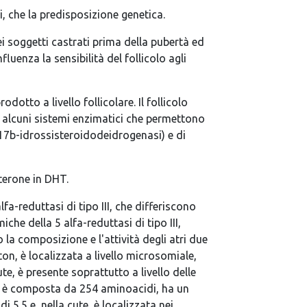
, che la predisposizione genetica.
 soggetti castrati prima della pubertà ed
uenza la sensibilità del follicolo agli
tto a livello follicolare. Il follicolo
o alcuni sistemi enzimatici che permettono
, 17b-idrossisteroidodeidrogenasi) e di
terone in DHT.
alfa-reduttasi di tipo III, che differiscono
che della 5 alfa-reduttasi di tipo III,
a composizione e l'attività degli atri due
on, è localizzata a livello microsomiale,
te, è presente soprattutto a livello delle
 II è composta da 254 aminoacidi, ha un
 5.5 e, nella cute, è localizzata nei