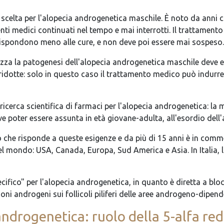
a scelta per l'alopecia androgenetica maschile. È noto da anni 
ti medici continuati nel tempo e mai interrotti. Il trattamento 
i rispondono meno alle cure, e non deve poi essere mai sospeso.
izza la patogenesi dell'alopecia androgenetica maschile deve es
 ridotte: solo in questo caso il trattamento medico può indurr
ricerca scientifica di farmaci per l'alopecia androgenetica: la 
eve poter essere assunta in età giovane-adulta, all'esordio dell
co che risponde a queste esigenze e da più di 15 anni è in comm
 mondo: USA, Canada, Europa, Sud America e Asia. In Italia, la
ecifico" per l'alopecia androgenetica, in quanto è diretta a bl
moni androgeni sui follicoli piliferi delle aree androgeno-dipend
ndrogenetica: ruolo della 5-alfa red