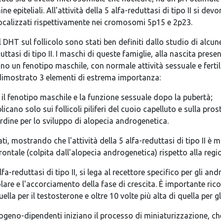
uaine epiteliali. All'attività della 5 alfa-reduttasi di tipo II si d
 localizzati rispettivamente nei cromosomi 5p15 e 2p23.
e del DHT sul follicolo sono stati ben definiti dallo studio di a
eduttasi di tipo II. I maschi di queste famiglie, alla nascita pr
o un fenotipo maschile, con normale attività sessuale e fertili
dimostrato 3 elementi di estrema importanza:
 il fenotipo maschile e la funzione sessuale dopo la pubertà;
icano solo sui follicoli piliferi del cuoio capelluto e sulla pros
cardine per lo sviluppo di alopecia androgenetica.
, mostrando che l'attività della 5 alfa-reduttasi di tipo II è 
rontale (colpita dall'alopecia androgenetica) rispetto alla regio
lfa-reduttasi di tipo II, si lega al recettore specifico per gli andr
olare e l'accorciamento della fase di crescita. È importante rico
ella per il testosterone e oltre 10 volte più alta di quella per g
ndrogeno-dipendenti iniziano il processo di miniaturizzazione, 