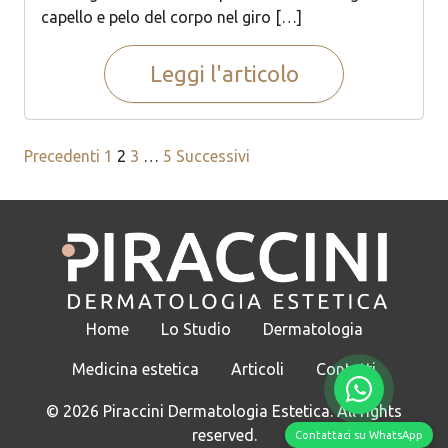
capello e pelo del corpo nel giro […]
Leggi l'articolo
Paginazione
Precedenti
1
2
3
…
5
Successivi
degli
articoli
Home
Lo Studio
Dermatologia
Medicina estetica
Articoli
Contatti
© 2026 Piraccini Dermatologia Estetica. All rights
reserved.
Contattaci su WhatsApp