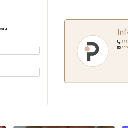
perti
In
328
app