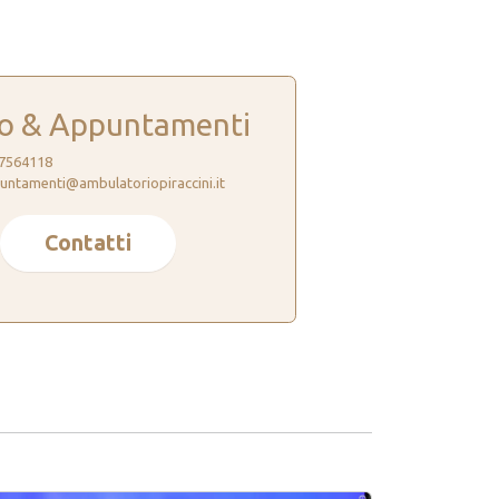
fo & Appuntamenti
7564118
untamenti@ambulatoriopiraccini.it
Contatti