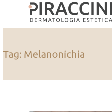
Vai al contenuto principale
Tag: Melanonichia