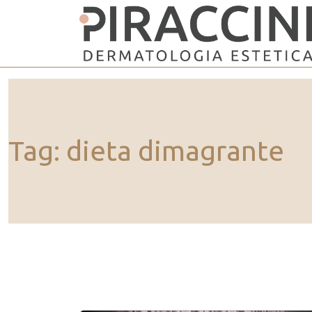
Vai al contenuto principale
Tag: dieta dimagrante